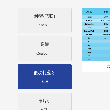
绅聚(慧联)
ShenJu
高通
Qualcomm
高
低功耗蓝牙
BLE
单片机
MCU