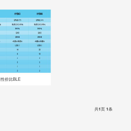
性价比BLE
共
1
页
1
条